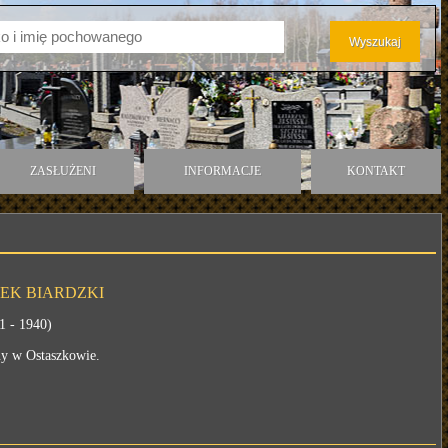
ZASŁUŻENI
INFORMACJE
KONTAKT
EK BIARDZKI
1 - 1940)
 w Ostaszkowie.