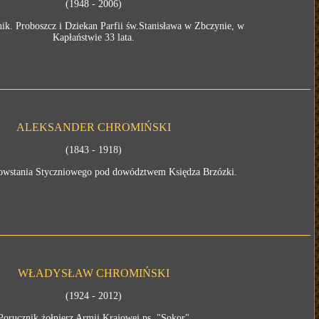
(1948 - 2006)
ik. Proboszcz i Dziekan Parfii św.Stanisława w Zbczynie, w
Kapłaństwie 33 lata.
ALEKSANDER CHROMIŃSKI
(1843 - 1918)
owstania Styczniowego pod dowództwem Księdza Brzózki.
WŁADYSŁAW CHROMIŃSKI
(1924 - 2012)
Porucznik żołnierz Armii Krajowej ps. "Sokor"