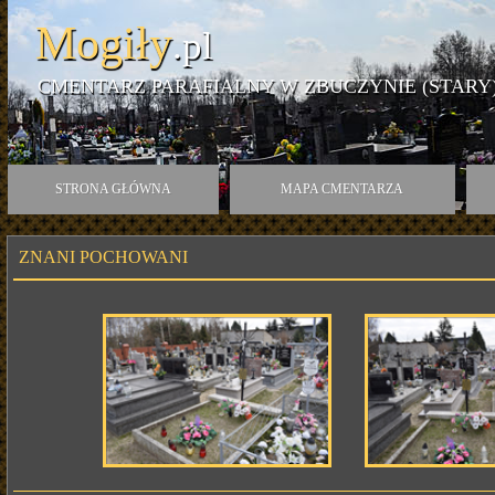
Mogiły
.pl
CMENTARZ PARAFIALNY W ZBUCZYNIE (STARY
STRONA GŁÓWNA
MAPA CMENTARZA
ZNANI POCHOWANI