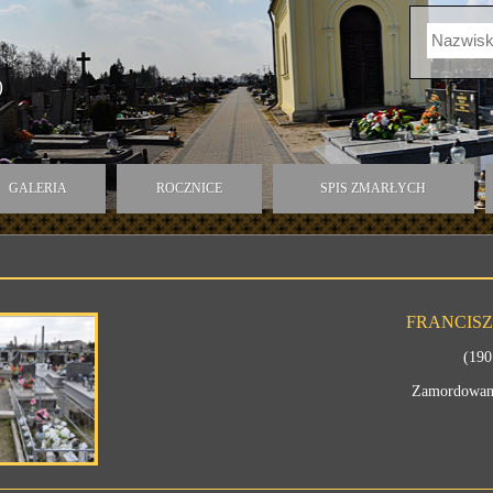
)
GALERIA
ROCZNICE
SPIS ZMARŁYCH
FRANCISZ
(190
Zamordowany