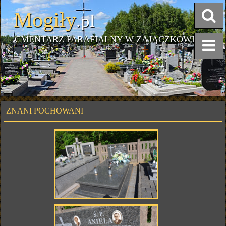
Mogiły
.pl
CMENTARZ PARAFIALNY W ZAJĄCZKOWIE
ZNANI POCHOWANI