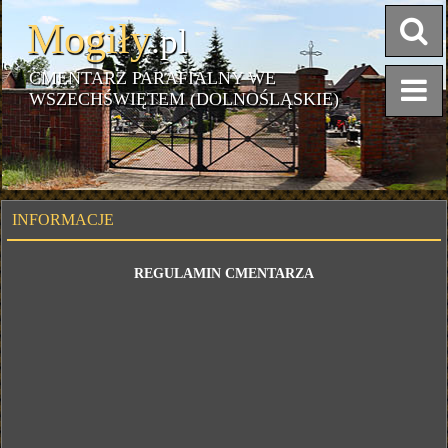
Mogiły
.pl
CMENTARZ PARAFIALNY WE
WSZECHŚWIĘTEM (DOLNOŚLĄSKIE)
INFORMACJE
REGULAMIN CMENTARZA