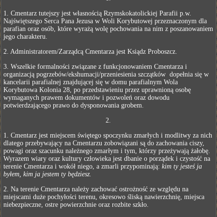
1. Cmentarz tutejszy jest własnością Rzymskokatolickiej Parafii p.w.
Najświętszego Serca Pana Jezusa w Woli Korybutowej przeznaczonym dla
parafian oraz osób, które wyrażą wolę pochowania na nim z poszanowaniem
jego charakteru.
2. Administratorem/Zarządcą Cmentarza jest Ksiądz Proboszcz.
3. Wszelkie formalności związane z funkcjonowaniem Cmentarza i
organizacją pogrzebów/ekshumacji/przeniesienia szczątków dopełnia się w
kancelarii parafialnej znajdującej się w domu parafialnym Wola
Korybutowa Kolonia 28, po przedstawieniu przez uprawnioną osobę
wymaganych prawem dokumentów i pozwoleń oraz dowodu
potwierdzającego prawo do dysponowania grobem.
2.
1. Cmentarz jest miejscem świętego spoczynku zmarłych i modlitwy za nich
dlatego przebywający na Cmentarzu zobowiązani są do zachowania ciszy,
powagi oraz szacunku należnego zmarłym i tym, którzy przeżywają żałobę.
Wyrazem wiary oraz kultury człowieka jest dbanie o porządek i czystość na
terenie Cmentarza i wokół niego, a zmarli przypominają:
kim ty jesteś ja
byłem, kim ja jestem ty będziesz.
2. Na terenie Cmentarza należy zachować ostrożność ze względu na
miejscami duże pochyłości terenu, okresowo śliską nawierzchnię, miejsca
niebezpieczne, ostre powierzchnie oraz rozbite szkło.