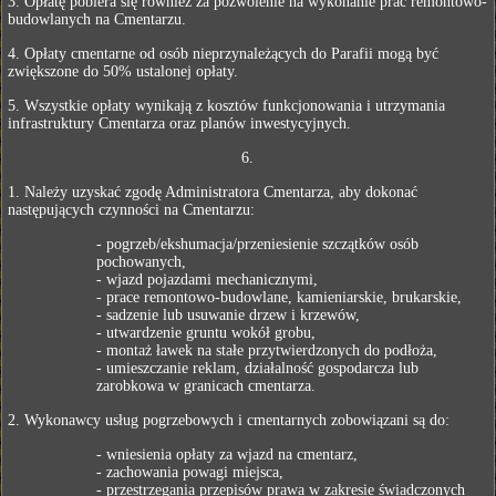
3. Opłatę pobiera się również za pozwolenie na wykonanie prac remontowo-
budowlanych na Cmentarzu.
4. Opłaty cmentarne od osób nieprzynależących do Parafii mogą być
zwiększone do 50% ustalonej opłaty.
5. Wszystkie opłaty wynikają z kosztów funkcjonowania i utrzymania
infrastruktury Cmentarza oraz planów inwestycyjnych.
6.
1. Należy uzyskać zgodę Administratora Cmentarza, aby dokonać
następujących czynności na Cmentarzu:
- pogrzeb/ekshumacja/przeniesienie szczątków osób
pochowanych,
- wjazd pojazdami mechanicznymi,
- prace remontowo-budowlane, kamieniarskie, brukarskie,
- sadzenie lub usuwanie drzew i krzewów,
- utwardzenie gruntu wokół grobu,
- montaż ławek na stałe przytwierdzonych do podłoża,
- umieszczanie reklam, działalność gospodarcza lub
zarobkowa w granicach cmentarza.
2. Wykonawcy usług pogrzebowych i cmentarnych zobowiązani są do:
- wniesienia opłaty za wjazd na cmentarz,
- zachowania powagi miejsca,
- przestrzegania przepisów prawa w zakresie świadczonych