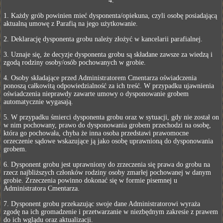
4.
1. Każdy grób powinien mieć dysponenta/opiekuna, czyli osobę posiadającą
aktualną umowę z Parafią na jego użytkowanie.
2. Deklarację dysponenta grobu należy złożyć w kancelarii parafialnej.
3. Uznaje się, że decyzje dysponenta grobu są składane zawsze za wiedzą i
zgodą rodziny osoby/osób pochowanych w grobie.
4. Osoby składające przed Administratorem Cmentarza oświadczenia
ponoszą całkowitą odpowiedzialność za ich treść. W przypadku ujawnienia
oświadczenia nieprawdy zawarte umowy o dysponowanie grobem
automatycznie wygasają.
5. W przypadku śmierci dysponenta grobu oraz w sytuacji, gdy nie został on
w nim pochowany, prawo do dysponowania grobem przechodzi na osobę,
która go pochowała, chyba że inna osoba przedstawi prawomocne
orzeczenie sądowe wskazujące ją jako osobę uprawnioną do dysponowania
grobem.
6. Dysponent grobu jest uprawniony do zrzeczenia się prawa do grobu na
rzecz najbliższych członków rodziny osoby zmarłej pochowanej w danym
grobie. Zrzeczenia powinno dokonać się w formie pisemnej u
Administratora Cmentarza.
7. Dysponent grobu przekazując swoje dane Administratorowi wyraża
zgodę na ich gromadzenie i przetwarzanie w niezbędnym zakresie z prawem
do ich wglądu oraz aktualizacji.