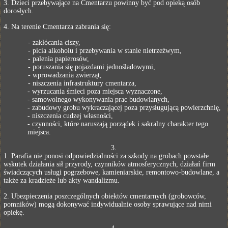
3. Dzieci przebywające na Cmentarzu powinny być pod opieką osób
dorosłych.
4. Na terenie Cmentarza zabrania się:
- zakłócania ciszy,
- picia alkoholu i przebywania w stanie nietrzeźwym,
- palenia papierosów,
- poruszania się pojazdami jednośladowymi,
- wprowadzania zwierząt,
- niszczenia infrastruktury cmentarza,
- wyrzucania śmieci poza miejsca wyznaczone,
- samowolnego wykonywania prac budowlanych,
- zabudowy grobu wykraczającej poza przysługującą powierzchnię,
- niszczenia cudzej własności,
- czynności, które naruszają porządek i sakralny charakter tego
miejsca.
3.
1. Parafia nie ponosi odpowiedzialności za szkody na grobach powstałe
wskutek działania sił przyrody, czynników atmosferycznych, działań firm
świadczących usługi pogrzebowe, kamieniarskie, remontowo-budowlane, a
także za kradzieże lub akty wandalizmu.
2. Ubezpieczenia poszczególnych obiektów cmentarnych (grobowców,
pomników) mogą dokonywać indywidualnie osoby sprawujące nad nimi
opiekę.