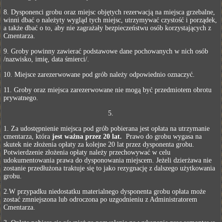
8. Dysponenci grobu oraz miejsc objętych rezerwacją na miejsca grzebalne,
winni dbać o należyty wygląd tych miejsc, utrzymywać czystość i porządek,
a także dbać o to, aby nie zagrażały bezpieczeństwu osób korzystających z
Cmentarza.
9. Groby powinny zawierać podstawowe dane pochowanych w nich osób
/nazwisko, imię, data śmierci/.
10. Miejsce zarezerwowane pod grób należy odpowiednio oznaczyć.
11. Groby oraz miejsca zarezerwowane nie mogą być przedmiotem obrotu
prywatnego.
5.
1. Za udostępnienie miejsca pod grób pobierana jest opłata na utrzymanie
cmentarza, która
jest ważna przez 20 lat.
Prawo do grobu wygasa na
skutek nie złożenia opłaty za kolejne 20 lat przez dysponenta grobu.
Potwierdzenie złożenia opłaty należy przechowywać w celu
udokumentowania prawa do dysponowania miejscem. Jeżeli dzierżawa nie
zostanie przedłużona traktuje się to jako rezygnację z dalszego użytkowania
grobu.
2.W przypadku niedostatku materialnego dysponenta grobu opłata może
zostać zmniejszona lub odroczona po uzgodnieniu z Administratorem
Cmentarza.