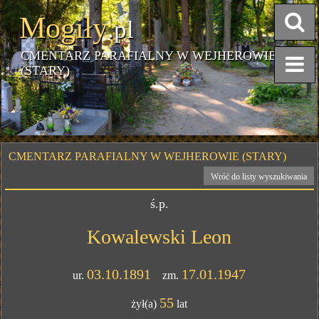
Mogiły
.pl
CMENTARZ PARAFIALNY W WEJHEROWIE
(STARY)
CMENTARZ PARAFIALNY W WEJHEROWIE (STARY)
Wróć do listy wyszukiwania
ś.p.
Kowalewski Leon
03.10.1891
17.01.1947
ur.
zm.
55
żył(a)
lat