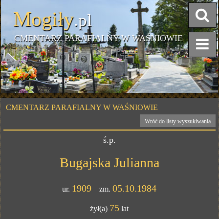
Mogiły
.pl
CMENTARZ PARAFIALNY W WAŚNIOWIE
CMENTARZ PARAFIALNY W WAŚNIOWIE
Wróć do listy wyszukiwania
ś.p.
Bugajska Julianna
1909
05.10.1984
ur.
zm.
75
żył(a)
lat