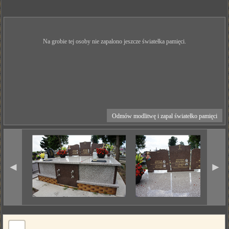
Na grobie tej osoby nie zapalono jeszcze światełka pamięci.
Odmów modlitwę i zapal światełko pamięci
◄
►