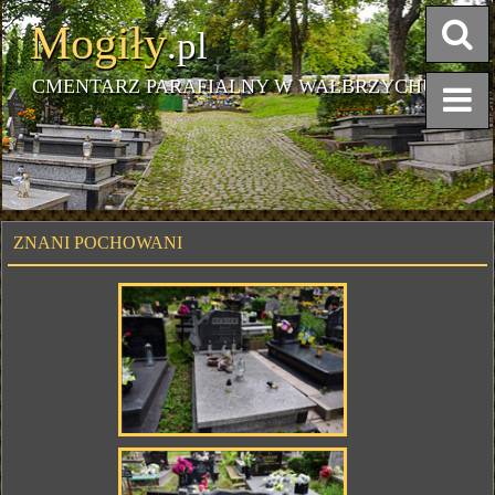
Mogiły
.pl
CMENTARZ PARAFIALNY W WAŁBRZYCHU
ZNANI POCHOWANI