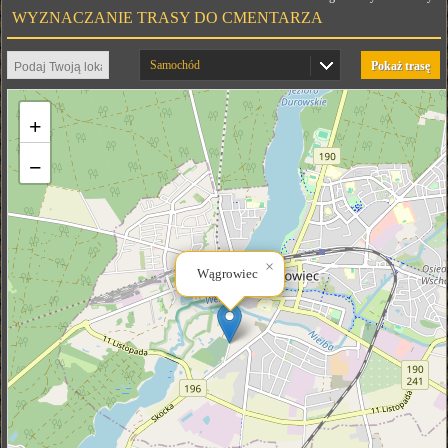
WYZNACZANIE TRASY DO CMENTARZA
Samochód
Pokaż trasę
+
−
×
Wągrowiec