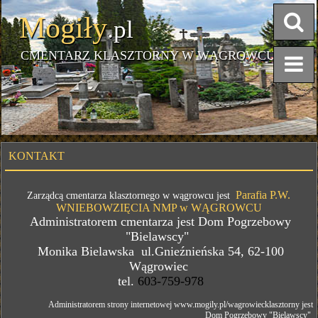
Mogiły
.pl
CMENTARZ KLASZTORNY W WĄGROWCU
KONTAKT
Parafia P.W.
Zarządcą cmentarza klasztornego w wągrowcu jest
WNIEBOWZIĘCIA NMP w WĄGROWCU
Administratorem cmentarza jest Dom Pogrzebowy
"Bielawscy"
Monika Bielawska ul.Gnieźnieńska 54, 62-100
Wągrowiec
tel.
603-759-978
Administratorem strony internetowej www.mogily.pl/wagrowiecklasztorny jest
Dom Pogrzebowy "Bielawscy"