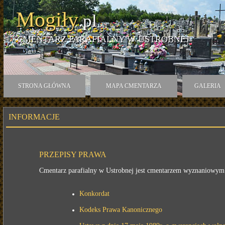
Mogiły
.pl
CMENTARZ PARAFIALNY W USTROBNEJ
STRONA GŁÓWNA
MAPA CMENTARZA
GALERIA
INFORMACJE
PRZEPISY PRAWA
Cmentarz parafialny w Ustrobnej jest cmentarzem wyznaniowym K
Konkordat
Kodeks Prawa Kanonicznego