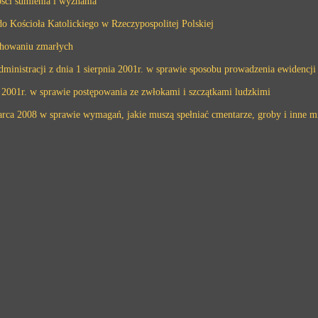
ści sumienia i wyznania
o Kościoła Katolickiego w Rzeczypospolitej Polskiej
 chowaniu zmarłych
inistracji z dnia 1 sierpnia 2001r. w sprawie sposobu prowadzenia ewidencj
 2001r. w sprawie postępowania ze zwłokami i szczątkami ludzkimi
marca 2008 w sprawie wymagań, jakie muszą spełniać cmentarze, groby i inne 