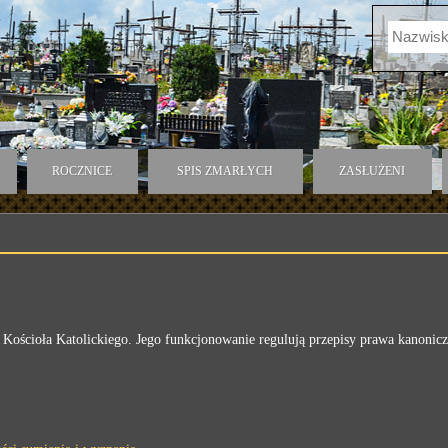
ROCZNICE
SPIS ZMARŁYCH
ZASŁUŻENI
ościoła Katolickiego. Jego funkcjonowanie regulują przepisy prawa kanonicz