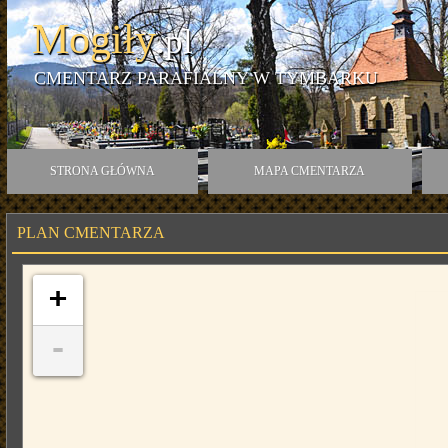
Mogiły
.pl
CMENTARZ PARAFIALNY W TYMBARKU
STRONA GŁÓWNA
MAPA CMENTARZA
PLAN CMENTARZA
+
-