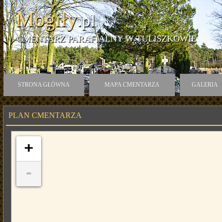
Mogiły
.pl
CMENTARZ PARAFIALNY W TULISZKOWIE
STRONA GŁÓWNA
MAPA CMENTARZA
GALERIA
PLAN CMENTARZA
+
-