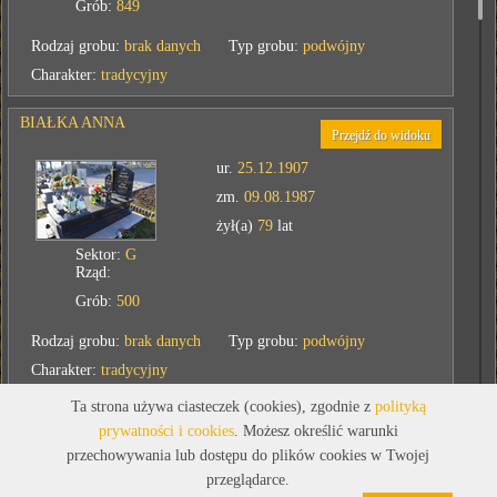
Grób:
849
Rodzaj grobu:
brak danych
Typ grobu:
podwójny
Charakter:
tradycyjny
BIAŁKA ANNA
Przejdź do widoku
ur.
25.12.1907
zm.
09.08.1987
żył(a)
79
lat
Sektor:
G
Rząd:
Grób:
500
Rodzaj grobu:
brak danych
Typ grobu:
podwójny
Charakter:
tradycyjny
Ta strona używa ciasteczek (cookies), zgodnie z
polityką
BODURKA BRONISŁAW
prywatności i cookies
. Możesz określić warunki
Przejdź do widoku
przechowywania lub dostępu do plików cookies w Twojej
ur.
05.08.1959
przeglądarce.
zm.
09.08.2021