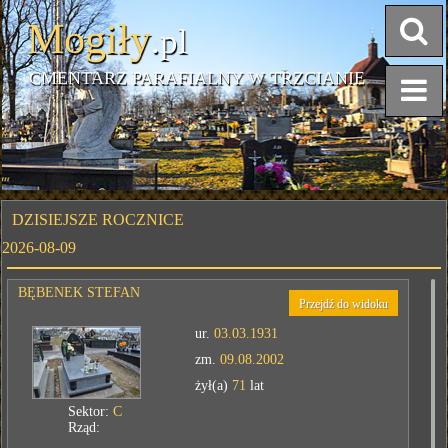
Mogiły
.pl
CMENTARZ PARAFIALNY W TRZCIANIE
DZISIEJSZE ROCZNICE
2026-08-09
BĘBENEK STEFAN
Przejdź do widoku
ur.
03.03.1931
zm.
09.08.2002
żył(a)
71
lat
Sektor:
C
Rząd: