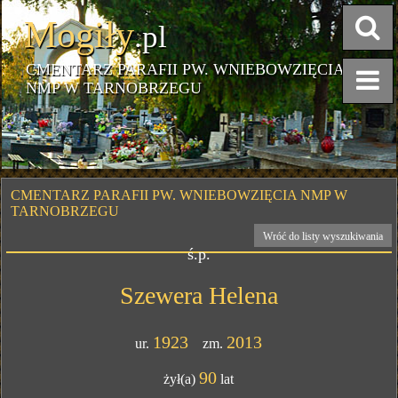
Mogiły
.pl
CMENTARZ PARAFII PW. WNIEBOWZIĘCIA
NMP W TARNOBRZEGU
CMENTARZ PARAFII PW. WNIEBOWZIĘCIA NMP W
TARNOBRZEGU
Wróć do listy wyszukiwania
ś.p.
Szewera Helena
1923
2013
ur.
zm.
90
żył(a)
lat