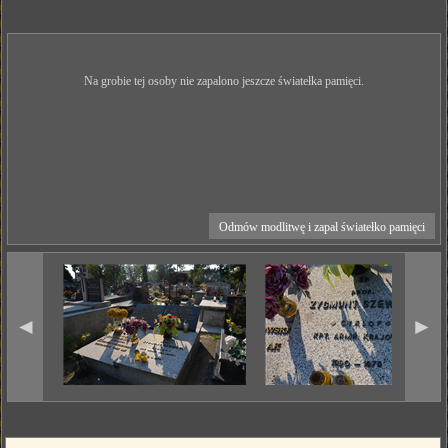
Na grobie tej osoby nie zapalono jeszcze światełka pamięci.
Odmów modlitwę i zapal światełko pamięci
◄
►