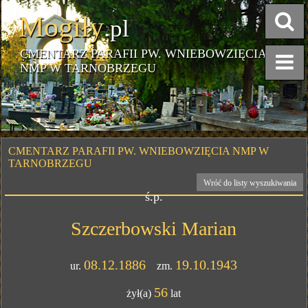
Mogiły
.pl
CMENTARZ PARAFII PW. WNIEBOWZIĘCIA
NMP W TARNOBRZEGU
CMENTARZ PARAFII PW. WNIEBOWZIĘCIA NMP W
TARNOBRZEGU
Wróć do listy wyszukiwania
ś.p.
Szczerbowski Marian
08.12.1886
19.10.1943
ur.
zm.
56
żył(a)
lat