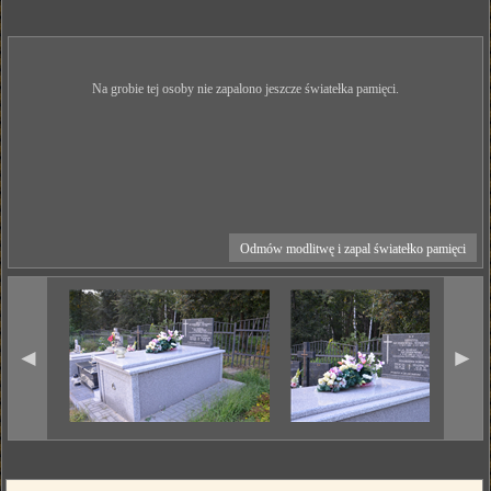
Na grobie tej osoby nie zapalono jeszcze światełka pamięci.
Odmów modlitwę i zapal światełko pamięci
◄
►