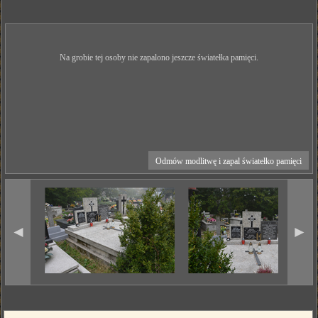
Na grobie tej osoby nie zapalono jeszcze światełka pamięci.
Odmów modlitwę i zapal światełko pamięci
◄
►