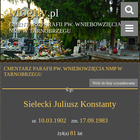
Mogiły
.pl
CMENTARZ PARAFII PW. WNIEBOWZIĘCIA
NMP W TARNOBRZEGU
CMENTARZ PARAFII PW. WNIEBOWZIĘCIA NMP W
TARNOBRZEGU
Wróć do listy wyszukiwania
ś.p.
Sielecki Juliusz Konstanty
10.03.1902
17.09.1983
ur.
zm.
81
żył(a)
lat