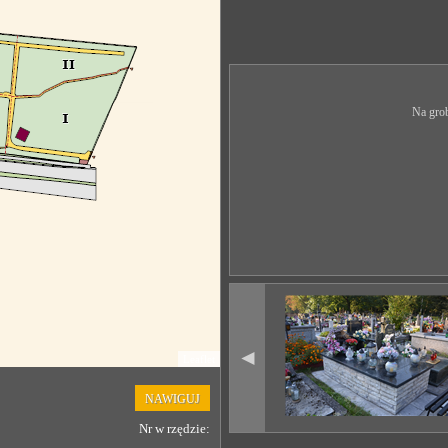
Na grob
◄
Leaflet
NAWIGUJ
Nr w rzędzie: