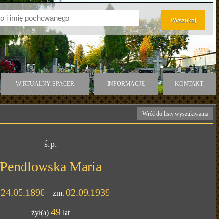
WIRTUALNY SPACER
INFORMACJE
KONTAKT
Wróć do listy wyszukiwania
ś.p.
Pendlowska Maria
24.05.1890
02.09.1939
.
zm.
49
żył(a)
lat