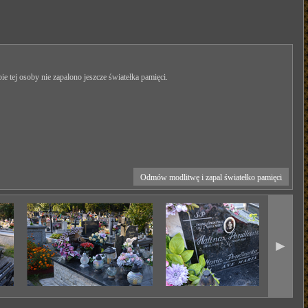
ie tej osoby nie zapalono jeszcze światełka pamięci.
Odmów modlitwę i zapal światełko pamięci
►