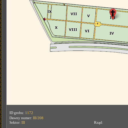
ID grobu:
1172
Dawny numer:
III/208
Sektor:
III
Rząd: