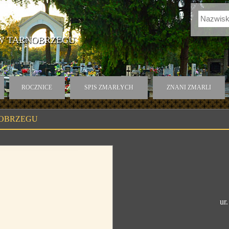
 W TARNOBRZEGU
ROCZNICE
SPIS ZMARŁYCH
ZNANI ZMARLI
NOBRZEGU
ur