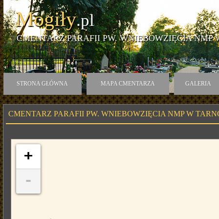
Mogiły
.pl
CMENTARZ PARAFII PW. WNIEBOWZIĘCIA NMP
STRONA GŁÓWNA
MAPA CMENTARZA
GALERIA
CMENTARZ PARAFII PW. WNIEBOWZIĘCIA NMP W TAR
+
-