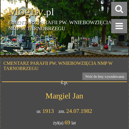
Mogiły
.pl
CMENTARZ PARAFII PW. WNIEBOWZIĘCIA
NMP W TARNOBRZEGU
CMENTARZ PARAFII PW. WNIEBOWZIĘCIA NMP W
TARNOBRZEGU
Wróć do listy wyszukiwania
ś.p.
Margiel Jan
1913
24.07.1982
ur.
zm.
69
żył(a)
lat