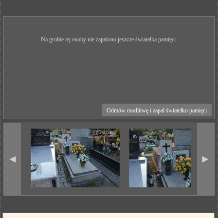
Na grobie tej osoby nie zapalono jeszcze światełka pamięci.
Odmów modlitwę i zapal światełko pamięci
◄
►