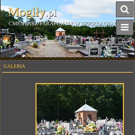
Mogiły
.pl
CMENTARZ PARAFIALNY W SZPIKOŁOSACH
GALERIA