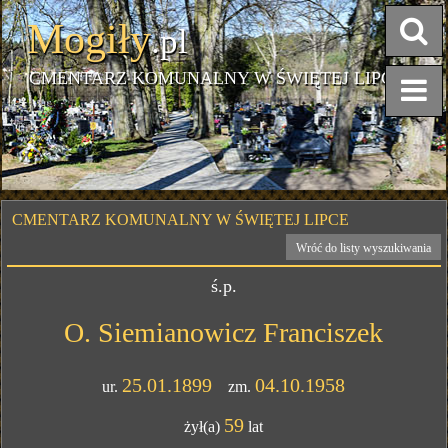
Mogiły
.pl
CMENTARZ KOMUNALNY W ŚWIĘTEJ LIPCE
CMENTARZ KOMUNALNY W ŚWIĘTEJ LIPCE
Wróć do listy wyszukiwania
ś.p.
O. Siemianowicz Franciszek
25.01.1899
04.10.1958
ur.
zm.
59
żył(a)
lat