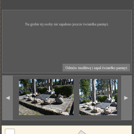
Na grobie tej osoby nie zapalono jeszcze światełka pamięci.
Odmów modlitwę i zapal światełko pamięci
◄
►