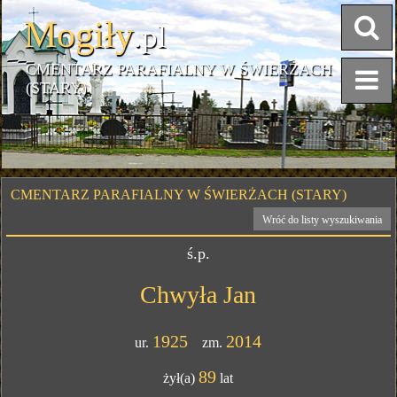
Mogiły
.pl
CMENTARZ PARAFIALNY W ŚWIERŻACH
(STARY)
CMENTARZ PARAFIALNY W ŚWIERŻACH (STARY)
Wróć do listy wyszukiwania
ś.p.
Chwyła Jan
1925
2014
ur.
zm.
89
żył(a)
lat