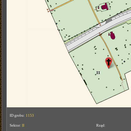
ID grobu:
1153
Sektor:
II
Rząd: