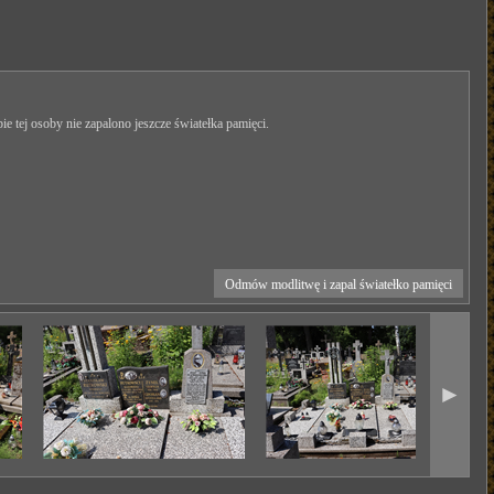
ie tej osoby nie zapalono jeszcze światełka pamięci.
Odmów modlitwę i zapal światełko pamięci
►