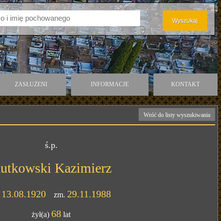
ZASŁUŻENI
INFORMACJE
KONTAKT
Wróć do listy wyszukiwania
ś.p.
utkowski Kazimierz
13.08.1920
29.11.1988
.
zm.
68
żył(a)
lat