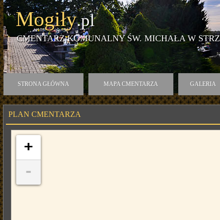
Mogiły
.pl
CMENTARZ KOMUNALNY ŚW. MICHAŁA W STR
STRONA GŁÓWNA
MAPA CMENTARZA
GALERIA
PLAN CMENTARZA
+
-