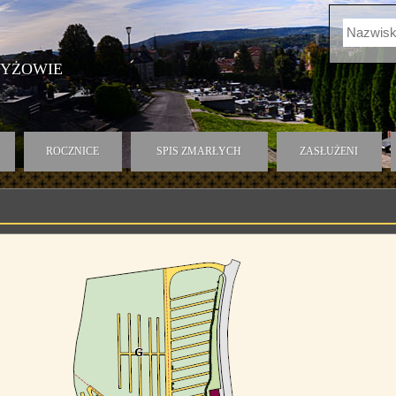
ZYŻOWIE
ROCZNICE
SPIS ZMARŁYCH
ZASŁUŻENI