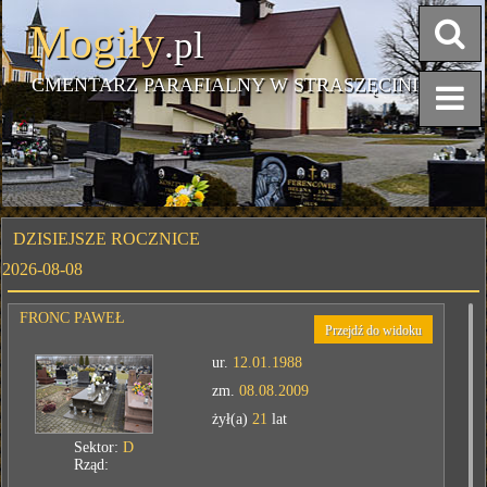
Mogiły
.pl
CMENTARZ PARAFIALNY W STRASZĘCINIE
DZISIEJSZE ROCZNICE
2026-08-08
FRONC PAWEŁ
Przejdź do widoku
ur.
12.01.1988
zm.
08.08.2009
żył(a)
21
lat
Sektor:
D
Rząd: