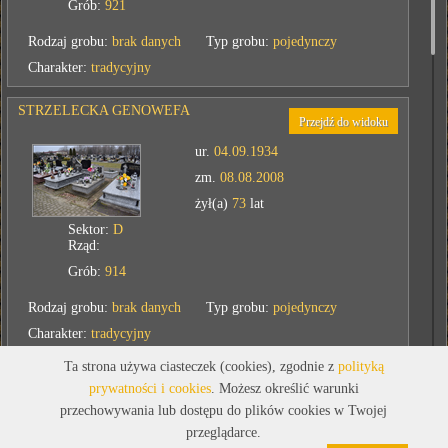
Grób:
921
Rodzaj grobu:
brak danych
Typ grobu:
pojedynczy
Charakter:
tradycyjny
STRZELECKA GENOWEFA
Przejdź do widoku
ur.
04.09.1934
zm.
08.08.2008
żył(a)
73
lat
Sektor:
D
Rząd:
Grób:
914
Rodzaj grobu:
brak danych
Typ grobu:
pojedynczy
Charakter:
tradycyjny
Ta strona używa ciasteczek (cookies), zgodnie z
polityką
SUJDAK ANNA
prywatności i cookies
. Możesz określić warunki
Przejdź do widoku
przechowywania lub dostępu do plików cookies w Twojej
ur.
06.06.1913
przeglądarce.
zm.
08.08.1992