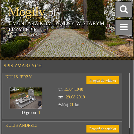
Mogiły
.pl
CMENTARZ KOMUNALNY W STARYM
PRZYLEPIE
SPIS ZMARŁYCH
KULIS JERZY
Przejdź do widoku
ur.
15.04.1948
zm.
29.08.2019
żył(a)
71
lat
ID grobu:
1
KULIS ANDRZEJ
Przejdź do widoku