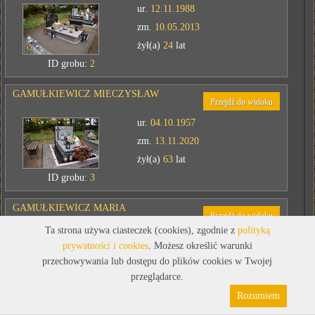
ur.
12.11.1988
zm.
10.05.2013
żył(a)
24
lat
ID grobu:
2
GAMUŁKIEWICZ MIECZYSŁAW
Przejdź do widoku
ur.
04.10.1957
zm.
13.11.2020
żył(a)
63
lat
ID grobu:
3
GAMUŁKIEWICZ MARIA
Przejdź do widoku
Ta strona używa ciasteczek (cookies), zgodnie z
polityką
ur.
01.02.1905
prywatności i cookies
. Możesz określić warunki
zm.
06.07.1994
przechowywania lub dostępu do plików cookies w Twojej
żył(a)
89
lat
przeglądarce.
Polityka prywatności
Pliki cookies
ID grobu:
3
Rozumiem