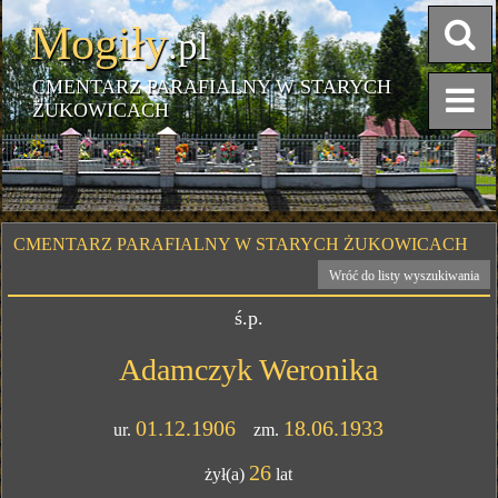
Mogiły
.pl
CMENTARZ PARAFIALNY W STARYCH
ŻUKOWICACH
CMENTARZ PARAFIALNY W STARYCH ŻUKOWICACH
Wróć do listy wyszukiwania
ś.p.
Adamczyk Weronika
01.12.1906
18.06.1933
ur.
zm.
26
żył(a)
lat