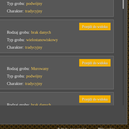
Typ grobu:
podwójny
Charakter:
tradycyjny
Przejdź do widoku
Rodzaj grobu:
brak danych
Typ grobu:
wielostanowiskowy
Charakter:
tradycyjny
Przejdź do widoku
Rodzaj grobu:
Murowany
Typ grobu:
podwójny
Charakter:
tradycyjny
Przejdź do widoku
Rodzaj grobu:
brak danych
Typ grobu:
podwójny
Charakter:
tradycyjny