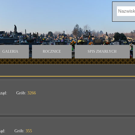
GALERIA
ROCZNICE
SPIS ZMARŁYCH
ząd:
Grób:
3266
ąd:
Grób:
355