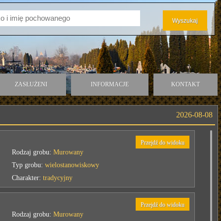
ZASŁUŻENI
INFORMACJE
KONTAKT
2026-08-08
Przejdź do widoku
Rodzaj grobu:
Murowany
Typ grobu:
wielostanowiskowy
Charakter:
tradycyjny
Przejdź do widoku
Rodzaj grobu:
Murowany