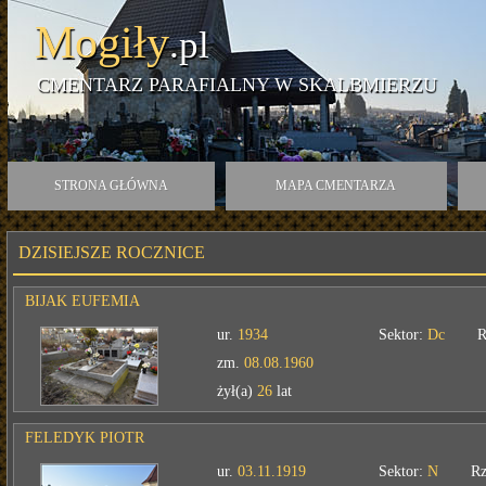
Mogiły
.pl
CMENTARZ PARAFIALNY W SKALBMIERZU
STRONA GŁÓWNA
MAPA CMENTARZA
DZISIEJSZE ROCZNICE
BIJAK EUFEMIA
ur.
1934
Sektor:
Dc
R
zm.
08.08.1960
żył(a)
26
lat
FELEDYK PIOTR
ur.
03.11.1919
Sektor:
N
Rz