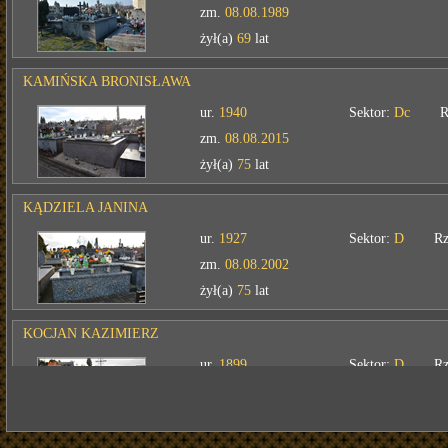
zm.
08.08.1989
żył(a)
69
lat
KAMIŃSKA BRONISŁAWA
ur.
1940
Sektor:
Dc
R
zm.
08.08.2015
żył(a)
75
lat
KĄDZIELA JANINA
ur.
1927
Sektor:
D
Rz
zm.
08.08.2002
żył(a)
75
lat
KOCJAN KAZIMIERZ
ur.
1899
Sektor:
D
Rz
zm.
08.08.1972
żył(a)
73
lat