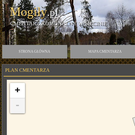
Mogiły
.pl
CMENTARZ KOMUNALNY W SIECINIE
STRONA GŁÓWNA
MAPA CMENTARZA
PLAN CMENTARZA
+
-