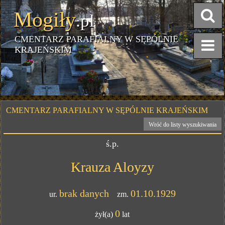
Mogiły
.pl
CMENTARZ PARAFIALNY W SĘPÓLNIE
KRAJEŃSKIM
CMENTARZ PARAFIALNY W SĘPÓLNIE KRAJEŃSKIM
Wróć do listy wyszukiwania
ś.p.
Krauza Aloyzy
brak danych
01.10.1929
ur.
zm.
0
żył(a)
lat