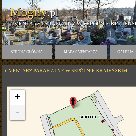
Mogiły
.pl
CMENTARZ PARAFIALNY W SĘPÓLNIE KRAJEŃS
STRONA GŁÓWNA
MAPA CMENTARZA
GALERIA
CMENTARZ PARAFIALNY W SĘPÓLNIE KRAJEŃSKIM
+
-