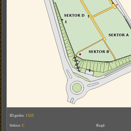
ID grobu:
1525
Sektor:
C
Rząd: