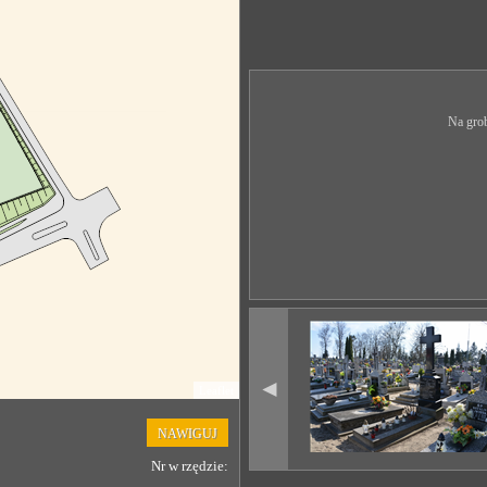
Na grob
◄
Leaflet
NAWIGUJ
Nr w rzędzie: