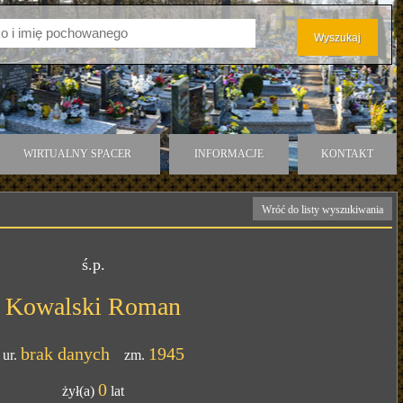
WIRTUALNY SPACER
INFORMACJE
KONTAKT
Wróć do listy wyszukiwania
ś.p.
Kowalski Roman
brak danych
1945
ur.
zm.
0
żył(a)
lat