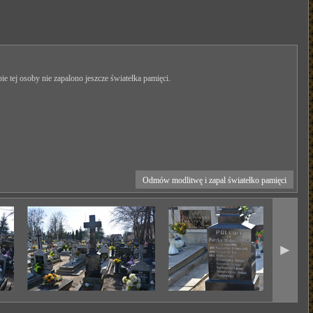
ie tej osoby nie zapalono jeszcze światełka pamięci.
Odmów modlitwę i zapal światełko pamięci
►