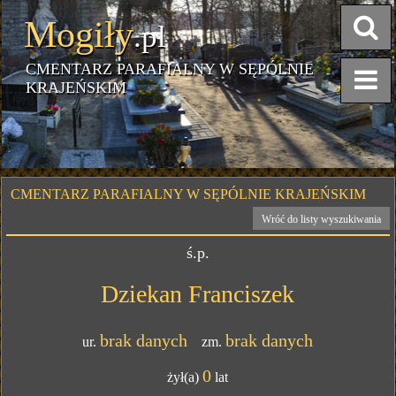
Mogiły
.pl
CMENTARZ PARAFIALNY W SĘPÓLNIE
KRAJEŃSKIM
CMENTARZ PARAFIALNY W SĘPÓLNIE KRAJEŃSKIM
Wróć do listy wyszukiwania
ś.p.
Dziekan Franciszek
brak danych
brak danych
ur.
zm.
0
żył(a)
lat