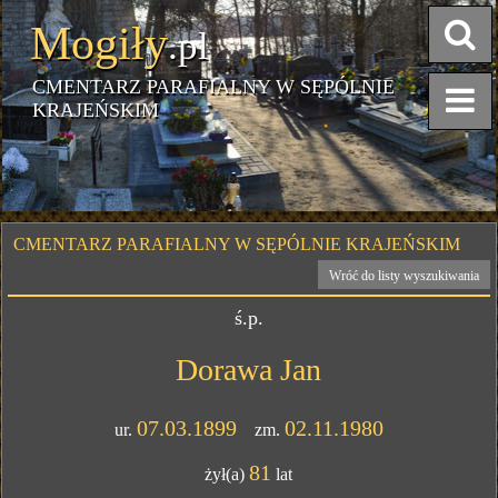
Mogiły
.pl
CMENTARZ PARAFIALNY W SĘPÓLNIE
KRAJEŃSKIM
CMENTARZ PARAFIALNY W SĘPÓLNIE KRAJEŃSKIM
Wróć do listy wyszukiwania
ś.p.
Dorawa Jan
07.03.1899
02.11.1980
ur.
zm.
81
żył(a)
lat