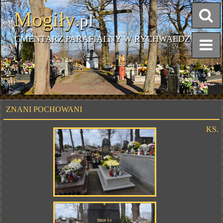
Mogiły
.pl
CMENTARZ PARAFIALNY W RYCHWAŁDZIE
ZNANI POCHOWANI
KS.