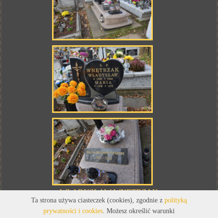
WŁADYSŁAW WNĘTRZAK
Ta strona używa ciasteczek (cookies), zgodnie z
polityką
(1895 - 1948)
prywatności i cookies
. Możesz określić warunki