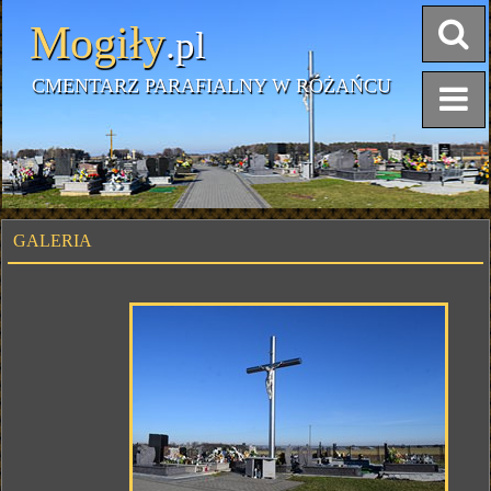
Mogiły
.pl
CMENTARZ PARAFIALNY W RÓŻAŃCU
GALERIA