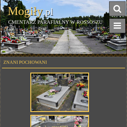
Mogiły
.pl
CMENTARZ PARAFIALNY W ROSSOSZU
ZNANI POCHOWANI