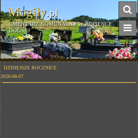
Mogiły
.pl
CMENTARZ KOMUNALNY W ROPIENCE
DOLNEJ
DZISIEJSZE ROCZNICE
2026-08-07