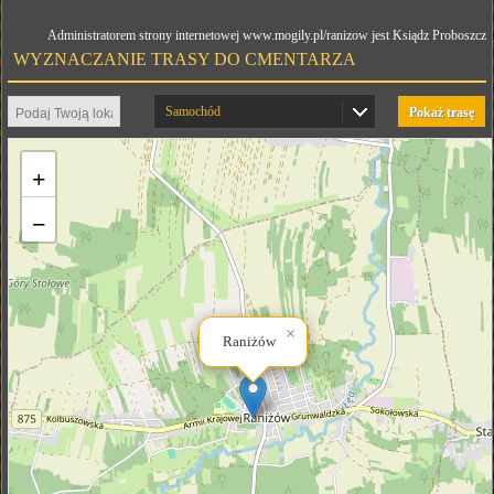
Administratorem strony internetowej www.mogily.pl/ranizow jest Ksiądz Proboszcz
WYZNACZANIE TRASY DO CMENTARZA
Samochód
Pokaż trasę
+
−
×
Raniżów