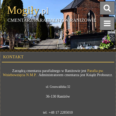
Mogiły
.pl
CMENTARZ PARAFIALNY W RANIŻOWIE
KONTAKT
Zarządcą cmentarza parafialnego w Raniżowie jest
Parafia pw.
Wniebowzięcia N.M.P..
Administratorem cmentarza jest Ksiądz Proboszcz.
ul. Grunwaldzka 32
36-130 Raniżów
tel. +48 17 2285010