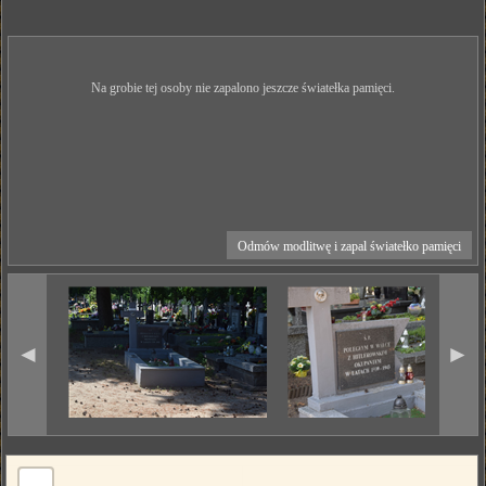
Na grobie tej osoby nie zapalono jeszcze światełka pamięci.
Odmów modlitwę i zapal światełko pamięci
◄
►