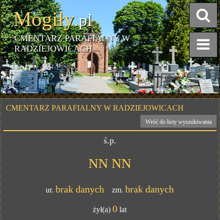
Mogiły
.pl
CMENTARZ PARAFIALNY W
RADZIEJOWICACH
CMENTARZ PARAFIALNY W RADZIEJOWICACH
Wróć do listy wyszukiwania
ś.p.
NN NN
brak danych
brak danych
ur.
zm.
0
żył(a)
lat