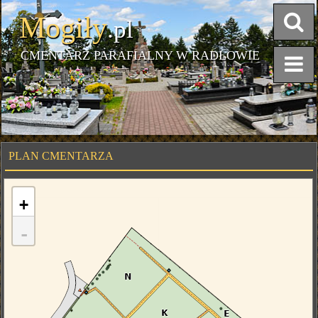
Mogiły
.pl
CMENTARZ PARAFIALNY W RADŁOWIE
PLAN CMENTARZA
+
-