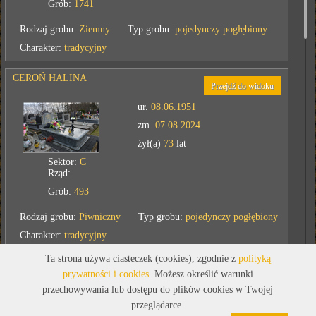
Grób:
1741
Rodzaj grobu:
Ziemny
Typ grobu:
pojedynczy pogłębiony
Charakter:
tradycyjny
CEROŃ HALINA
Przejdź do widoku
ur.
08.06.1951
zm.
07.08.2024
żył(a)
73
lat
Sektor:
C
Rząd:
Grób:
493
Rodzaj grobu:
Piwniczny
Typ grobu:
pojedynczy pogłębiony
Charakter:
tradycyjny
Ta strona używa ciasteczek (cookies), zgodnie z
polityką
IDRIAN WŁADYSŁAWA
prywatności i cookies
. Możesz określić warunki
Przejdź do widoku
przechowywania lub dostępu do plików cookies w Twojej
ur.
1925
przeglądarce.
zm.
07.08.2007