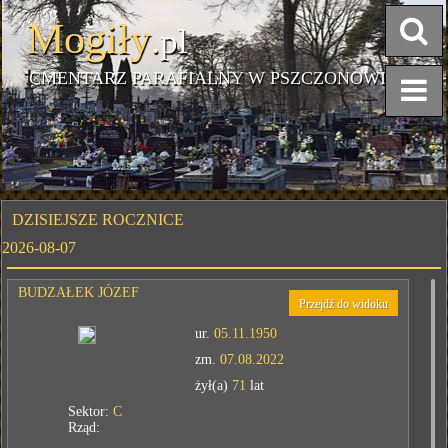
Mogiły
.pl
CMENTARZ PARAFIALNY W PSZCZONOWIE
DZISIEJSZE ROCZNICE
2026-08-07
BUDZAŁEK JÓZEF
Przejdź do widoku
ur.
05.11.1950
zm.
07.08.2022
żył(a)
71
lat
Sektor:
C
Rząd: