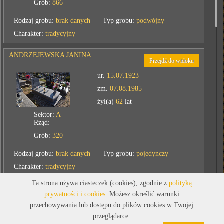
Grób:
866
Rodzaj grobu:
brak danych
Typ grobu:
podwójny
Charakter:
tradycyjny
ANDRZEJEWSKA JANINA
Przejdź do widoku
ur.
15.07.1923
zm.
07.08.1985
żył(a)
62
lat
Sektor:
A
Rząd:
Grób:
320
Rodzaj grobu:
brak danych
Typ grobu:
pojedynczy
Charakter:
tradycyjny
Ta strona używa ciasteczek (cookies), zgodnie z
polityką
KOPP WŁADYSŁAWA
prywatności i cookies
. Możesz określić warunki
Przejdź do widoku
przechowywania lub dostępu do plików cookies w Twojej
ur.
18.06.1901
przeglądarce.
zm.
07.08.1975