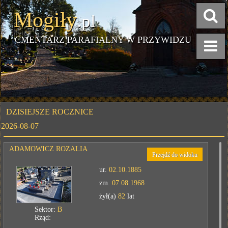
Mogiły
.pl
CMENTARZ PARAFIALNY W PRZYWIDZU
DZISIEJSZE ROCZNICE
2026-08-07
ADAMOWICZ ROZALIA
Przejdź do widoku
ur.
02.10.1885
zm.
07.08.1968
żył(a)
82
lat
Sektor:
B
Rząd: