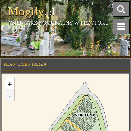
Mogiły
.pl
CMENTARZ KOMUNALNY W PRZYTOKU
PLAN CMENTARZA
+
-