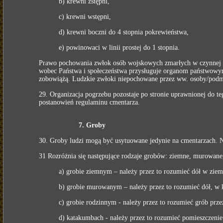
b) krewni zstępni,
c) krewni wstępni,
d) krewni boczni do 4 stopnia pokrewieństwa,
e) powinowaci w linii prostej do 1 stopnia.
Prawo pochowania zwłok osób wojskowych zmarłych w czynnej 
wobec Państwa i społeczeństwa przysługuje organom państwowym
zobowiążą. Ludzkie zwłoki niepochowane przez ww. osoby/podmi
29. Organizacja pogrzebu pozostaje po stronie uprawnionej do t
postanowień regulaminu cmentarza.
7. Groby
30. Groby ludzi mogą być usytuowane jedynie na cmentarzach. N
31 Rozróżnia się następujące rodzaje grobów: ziemne, murowane
a) grobie ziemnym – należy przez to rozumieć dół w ziemi
b) grobie murowanym – należy przez to rozumieć dół, w 
c) grobie rodzinnym - należy przez to rozumieć grób prz
d) katakumbach - należy przez to rozumieć pomieszczenie