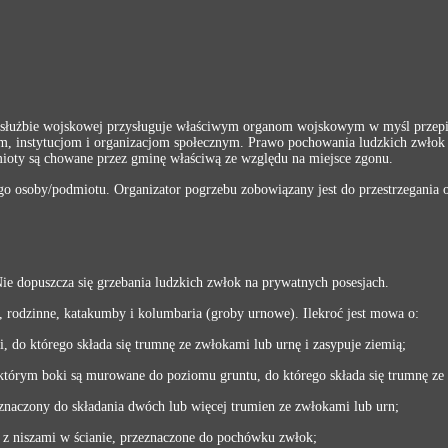
służbie wojskowej przysługuje właściwym organom wojskowym w myśl przep
, instytucjom i organizacjom społecznym. Prawo pochowania ludzkich zwłok p
oty są chowane przez gminę właściwą ze względu na miejsce zgonu.
ego osoby/podmiotu. Organizator pogrzebu zobowiązany jest do przestrzegania
ie dopuszcza się grzebania ludzkich zwłok na prywatnych posesjach.
, rodzinne, katakumby i kolumbaria (groby urnowe). Ilekroć jest mowa o:
, do którego składa się trumnę ze zwłokami lub urnę i zasypuje ziemią;
którym boki są murowane do poziomu gruntu, do którego składa się trumnę ze
eznaczony do składania dwóch lub więcej trumien ze zwłokami lub urn;
 z niszami w ścianie, przeznaczone do pochówku zwłok;