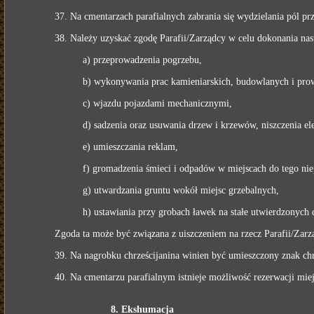
37. Na cmentarzach parafialnych zabrania się wydzielania pól 
38. Należy uzyskać zgodę Parafii/Zarządcy w celu dokonania na
a) przeprowadzenia pogrzebu,
b) wykonywania prac kamieniarskich, budowlanych i prow
c) wjazdu pojazdami mechanicznymi,
d) sadzenia oraz usuwania drzew i krzewów, niszczenia 
e) umieszczania reklam,
f) gromadzenia śmieci i odpadów w miejscach do tego ni
g) utwardzania gruntu wokół miejsc grzebalnych,
h) ustawiania przy grobach ławek na stałe utwierdzonych 
Zgoda ta może być związana z uiszczeniem na rzecz Parafii/Zarzą
39. Na nagrobku chrześcijanina winien być umieszczony znak chr
40. Na cmentarzu parafialnym istnieje możliwość rezerwacji mie
8. Ekshumacja