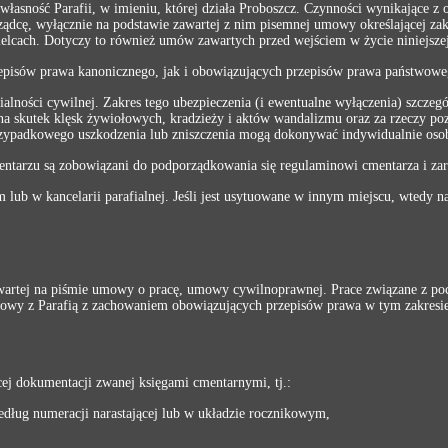
własność Parafii, w imieniu, której działa Proboszcz. Czynności wynikające 
ądcę, wyłącznie na podstawie zawartej z nim pisemnej umowy określającej 
lcach. Dotyczy to również umów zawartych przed wejściem w życie niniejszej 
episów prawa kanonicznego, jak i obowiązujących przepisów prawa państwowego
alności cywilnej. Zakres tego ubezpieczenia (i ewentualne wyłączenia) szcze
 na skutek klęsk żywiołowych, kradzieży i aktów wandalizmu oraz za rzeczy p
padkowego uszkodzenia lub zniszczenia mogą dokonywać indywidualnie osoby
ntarzu są zobowiązani do podporządkowania się regulaminowi cmentarza i zar
 lub w kancelarii parafialnej. Jeśli jest usytuowane w innym miejscu, wtedy
zawartej na piśmie umowy o pracę, umowy cywilnoprawnej. Prace związane z
mowy z Parafią z zachowaniem obowiązujących przepisów prawa w tym zakresie
cej dokumentacji zwanej księgami cmentarnymi, tj.:
dług numeracji narastającej lub w układzie rocznikowym,