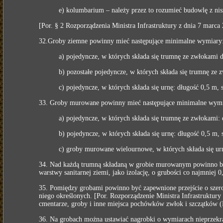
e) kolumbarium – należy przez to rozumieć budowlę z nis
[Por. § 2 Rozporządzenia Ministra Infrastruktury z dnia 7 marc
32.Groby ziemne powinny mieć następujące minimalne wymiary
a) pojedyncze, w których składa się trumnę ze zwłokami d
b) pozostałe pojedyncze, w których składa się trumnę ze 
c) pojedyncze, w których składa się urnę: długość 0,5 m,
33. Groby murowane powinny mieć następujące minimalne wymi
a) pojedyncze, w których składa się trumnę ze zwłokami: 
b) pojedyncze, w których składa się urnę: długość 0,5 m,
c) groby murowane wielournowe, w których składa się u
34. Nad każdą trumną składaną w grobie murowanym powinno być
warstwy sanitarnej ziemi, jako izolację, o grubości co najmniej 
35. Pomiędzy grobami powinno być zapewnione przejście o szero
niego określonych. [Por. Rozporządzenie Ministra Infrastruktury
cmentarze, groby i inne miejsca pochówków zwłok i szczątków (
36. Na grobach można ustawiać nagrobki o wymiarach nieprzekr