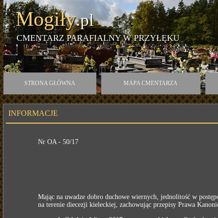
Mogiły
.pl
CMENTARZ PARAFIALNY W PRZYŁĘKU
STRONA GŁÓWNA
MAPA CMENTARZA
INFORMACJE
Nr OA - 50/17
Mając na uwadze dobro duchowe wiernych, jednolitość w postęp
na terenie diecezji kieleckiej, zachowując przepisy Prawa Kano