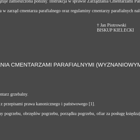
ązuje zamieszczona poniżej: Instrukcja w sprawie Zarządzania Cmentarzami Par
w zarząd cmentarza parafialnego oraz regulaminy cmentarzy parafialnych nale
† Jan Piotrowski
BISKUP KIELECKI
IA CMENTARZAMI PARAFIALNYMI (WYZNANIOWYMI)
ntarz grzebalny.
e z przepisami prawa kanonicznego i państwowego [1].
iny pogrzebu, obrzędów pogrzebu, porządku pogrzebu, ofiar za posługę księdza