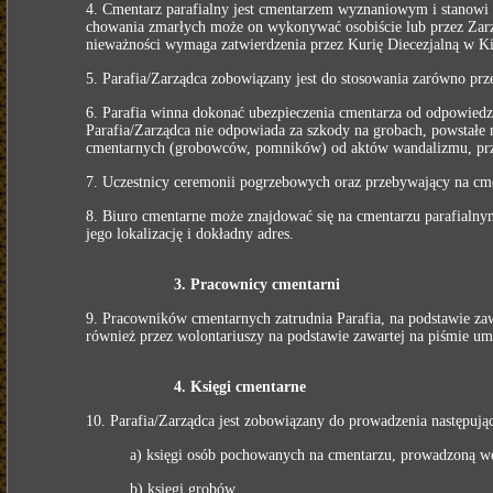
4. Cmentarz parafialny jest cmentarzem wyznaniowym i stanowi 
chowania zmarłych może on wykonywać osobiście lub przez Zarz
nieważności wymaga zatwierdzenia przez Kurię Diecezjalną w Kie
5. Parafia/Zarządca zobowiązany jest do stosowania zarówno prz
6. Parafia winna dokonać ubezpieczenia cmentarza od odpowiedzi
Parafia/Zarządca nie odpowiada za szkody na grobach, powstałe
cmentarnych (grobowców, pomników) od aktów wandalizmu, przy
7. Uczestnicy ceremonii pogrzebowych oraz przebywający na cme
8. Biuro cmentarne może znajdować się na cmentarzu parafialnym
jego lokalizację i dokładny adres.
3. Pracownicy cmentarni
9. Pracowników cmentarnych zatrudnia Parafia, na podstawie 
również przez wolontariuszy na podstawie zawartej na piśmie u
4. Księgi cmentarne
10. Parafia/Zarządca jest zobowiązany do prowadzenia następują
a) księgi osób pochowanych na cmentarzu, prowadzoną we
b) księgi grobów,