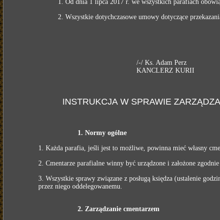
1. Od dnia 1 lipca 2017 r. we wszystkich parafiach obowi
2. Wszystkie dotychczasowe umowy dotyczące przekazania 
/-/ Ks. Adam Perz
KANCLERZ KURII
INSTRUKCJA W SPRAWIE ZARZĄDZAN
1. Normy ogólne
1. Każda parafia, jeśli jest to możliwe, powinna mieć własny cme
2. Cmentarze parafialne winny być urządzone i założone zgodni
3. Wszystkie sprawy związane z posługą księdza (ustalenie godz
przez niego oddelegowanemu.
2. Zarządzanie cmentarzem