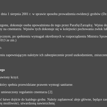
 dnia 1 sierpnia 2001 r. w sprawie sposobu prowadzenia ewidencji grobów (D
 zgonu, dokonuje osoba upoważniona do tego przez Parafię/Zarządcę. Wpisu do
oby na cmentarzu. Wpisów tych dokonuje się w kolejności pochowania zwłok lu
cznym, po spełnieniu wymagań określonych w rozporządzeniu Ministra Spraw 
1013 ze zm.)
o.
iu zapewniającym należyte ich zabezpieczenie przed uszkodzeniem, zniszczen
nego
tawiony krzyż.
który spełnia przewidziane prawem wymogi sanitarne.
 umieszczony regulamin cmentarza [2].
ć łatwe dojście do każdego grobu. Należy zaplanować aleje główne, będące zas
rę możliwości, utwardzoną nawierzchnię.