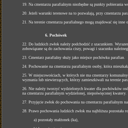
19. Na cmentarzu parafialnym niezbędne są punkty pobierania w
20. Jeżeli warunki terenowe na to pozwalają, przy cmentarzu pa
21. Na terenie cmentarza parafialnego mogą znajdować się inne 
6. Pochówek
22. Do ludzkich zwłok należy podchodzić z szacunkiem. Wyrazem 
zobowiązane są do zachowania ciszy, powagi i szacunku należneg
23. Cmentarz parafialny służy jako miejsce pochówku parafian.
24. Pochowanie na cmentarzu parafialnym osoby, która mieszkała
25. W miejscowościach, w których nie ma cmentarzy komunalnych
wyznania lub niewierzących, którzy zamieszkiwali na terenie para
26. Nie należy tworzyć wydzielonych kwater dla pochówków osó
na cmentarzu parafialnym wydzielonej, niepoświęconej kwatery.
27. Przyjęcie zwłok do pochowania na cmentarzu parafialnym nas
28. Prawo pochowania ludzkich zwłok ma najbliższa pozostała rod
a) pozostały małżonek (ka),