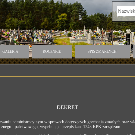
GALERIA
ROCZNICE
SPIS ZMARŁYCH
DEKRET
owaniu administracyjnym w sprawach dotyczących grzebania zmarłych oraz wła
nicznego i państwowego, wypełniając przepis kan. 1243 KPK zarządzam: