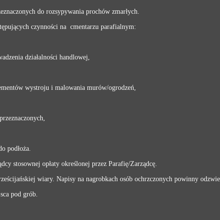
przeznaczonych do rozsypywania prochów zmarłych.
stępujących czynności na cmentarzu parafialnym:
adzenia działalności handlowej,
elementów wystroju i malowania murów/ogrodzeń,
eprzeznaczonych,
do podłoża.
dcy stosownej opłaty określonej przez Parafię/Zarządcę.
ześcijańskiej wiary. Napisy na nagrobkach osób ochrzczonych powinny odzwier
jsca pod grób.