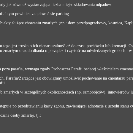
ody jak również wystarczająca liczba miejsc składowania odpadów.
rafialnym powinien znajdować się parking.
obiekty służące chowaniu zmarłych (np.: dom przedpogrzebowy, kostnica, Kapl
tego jest troska o ich nienaruszalność aż do czasu pochówku lub kremacji. Os
o zmarłym oraz do dbania o porządek i czystość na odwiedzanych grobach i w 
 poza parafią, wymaga zgody Proboszcza Parafii będącej właścicielem cmentar
, Parafia/Zarządca jest obowiązany umożliwić pochowanie na cmentarzu paraf
fii.
b zmarłych w szczególnych okolicznościach (np. samobójców), innowierców l
tępuje po przedstawieniu karty zgonu, zawierającej adnotację z urzędu stanu c
zina osoby zmarłej, tj.: