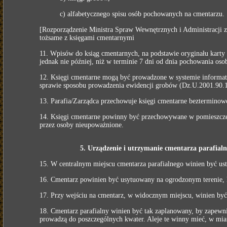
c) alfabetycznego spisu osób pochowanych na cmentarzu.
[Rozporządzenie Ministra Spraw Wewnętrznych i Administracji z
tożsame z księgami cmentarnymi
11. Wpisów do ksiąg cmentarnych, na podstawie oryginału karty
jednak nie później, niż w terminie 7 dni od dnia pochowania os
12. Księgi cmentarne mogą być prowadzone w systemie informaty
sprawie sposobu prowadzenia ewidencji grobów (Dz.U.2001.90.
13. Parafia/Zarządca przechowuje księgi cmentarne bezterminow
14. Księgi cmentarne powinny być przechowywane w pomieszczen
przez osoby nieupoważnione.
5. Urządzenie i utrzymanie cmentarza parafial
15. W centralnym miejscu cmentarza parafialnego winien być us
16. Cmentarz powinien być usytuowany na ogrodzonym terenie, 
17. Przy wejściu na cmentarz, w widocznym miejscu, winien być
18. Cmentarz parafialny winien być tak zaplanowany, by zapewni
prowadzą do poszczególnych kwater. Aleje te winny mieć, w mia