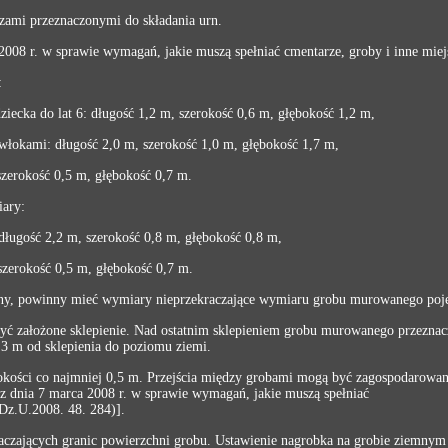
zami przeznaczonymi do składania urn.
a 2008 r. w sprawie wymagań, jakie muszą spełniać cmentarze, groby i inne mi
:
ziecka do lat 6: długość 1,2 m, szerokość 0,6 m, głębokość 1,2 m,
zwłokami: długość 2,0 m, szerokość 1,0 m, głębokość 1,7 m,
 szerokość 0,5 m, głębokość 0,7 m.
ary:
długość 2,2 m, szerokość 0,8 m, głębokość 0,8 m,
 szerokość 0,5 m, głębokość 0,7 m.
rny, powinny mieć wymiary nieprzekraczające wymiaru grobu murowanego poj
 założone sklepienie. Nad ostatnim sklepieniem grobu murowanego przeznac
0,3 m od sklepienia do poziomu ziemi.
kości co najmniej 0,5 m. Przejścia między grobami mogą być zagospodarowane
 z dnia 7 marca 2008 r. w sprawie wymagań, jakie muszą spełniać
Dz.U.2008. 48. 284)].
aczających granic powierzchni grobu. Ustawienie nagrobka na grobie ziemnym