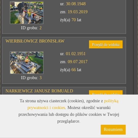
ur.
30.08.1948
zm.
19.03.2019
żył(a)
70
lat
ID grobu:
2
WIERBIŁOWICZ BRONISŁAW
Przejdź do widoku
ur.
01.02.1951
zm.
09.07.2017
żył(a)
66
lat
ID grobu:
3
NARKIEWICZ JANUSZ ROMUALD
Przejdź do widoku
Ta strona używa ciasteczek (cookies), zgodnie z
polityką
ur.
20.08.1949
prywatności i cookies
. Możesz określić warunki
zm.
05.07.2015
przechowywania lub dostępu do plików cookies w Twojej
żył(a)
65
lat
przeglądarce.
Polityka prywatności
Pliki cookies
ID grobu:
4
Rozumiem