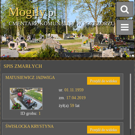
Mogiły
.pl
CMENTARZ KOMUNALNY W POZEZDRZU
SPIS ZMARŁYCH
MATUSIEWICZ JADWIGA
Przejdź do widoku
ur.
01.11.1959
zm.
17.04.2019
żył(a)
59
lat
ID grobu:
1
ŚWISŁOCKA KRYSTYNA
Przejdź do widoku