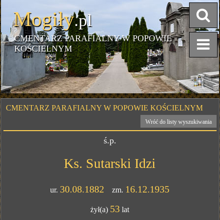
Mogiły
.pl
CMENTARZ PARAFIALNY W POPOWIE
KOŚCIELNYM
CMENTARZ PARAFIALNY W POPOWIE KOŚCIELNYM
Wróć do listy wyszukiwania
ś.p.
Ks. Sutarski Idzi
30.08.1882
16.12.1935
ur.
zm.
53
żył(a)
lat