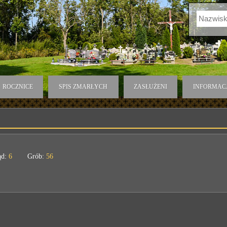
ROCZNICE
SPIS ZMARŁYCH
ZASŁUŻENI
INFORMAC
ąd:
6
Grób:
56