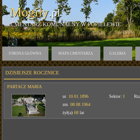
Mogiły
.pl
CMENTARZ KOMUNALNY W POPIELEWIE
STRONA GŁÓWNA
MAPA CMENTARZA
GALERIA
DZISIEJSZE ROCZNICE
PARTACZ MARIA
ur.
10.01.1896
Sektor:
I
Rz
zm.
08.08.1964
żył(a)
68
lat