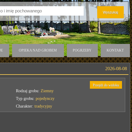
JE
OPIEKA NAD GROBEM
POGRZEBY
KONTAKT
2026-08-08
Przejdź do widoku
Rodzaj grobu:
Ziemny
Typ grobu:
pojedynczy
Charakter:
tradycyjny