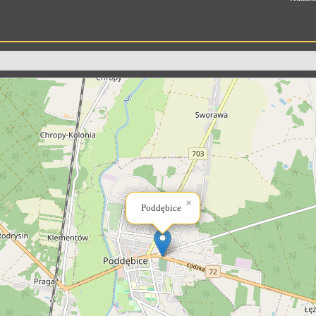
×
Poddębice