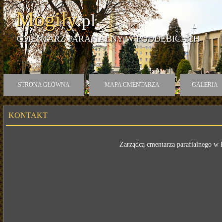
Mogiły
.pl
CMENTARZ PARAFIALNY W PODDĘBICACH
STRONA GŁÓWNA
MAPA CMENTARZA
GALERIA
KONTAKT
Zarządcą cmentarza parafialnego w 