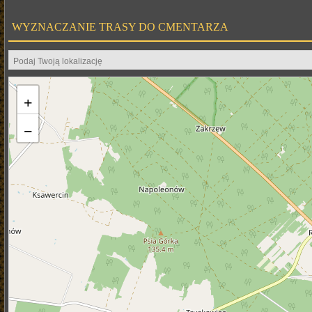
WYZNACZANIE TRASY DO CMENTARZA
+
−