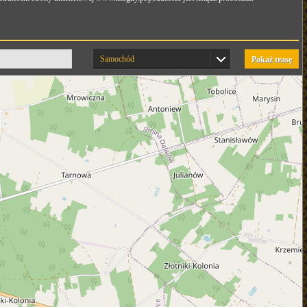
Samochód
Pokaż trasę