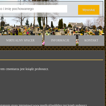
WIRTUALNY SPACER
INFORMACJE
KONTAKT
rem cmentarza jest ksiądz proboszcz.
tratorem strony internetowej www.mogily.pl/poddebice jest ksiądz proboszcz.