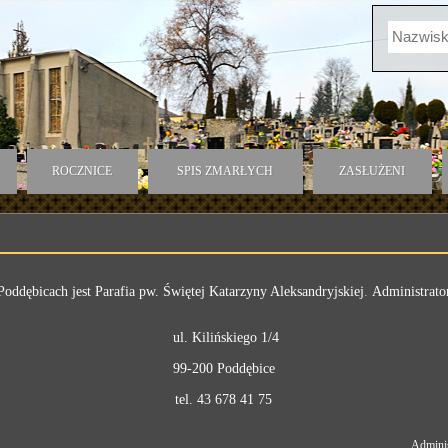
ROCZNICE
SPIS ZMARŁYCH
ZASŁUŻENI
Poddębicach jest
Parafia pw. Świętej Katarzyny Aleksandryjskiej
.
Administrato
ul. Kilińskiego 1/4
99-200 Poddębice
tel. 43 678 41 75
Adminis