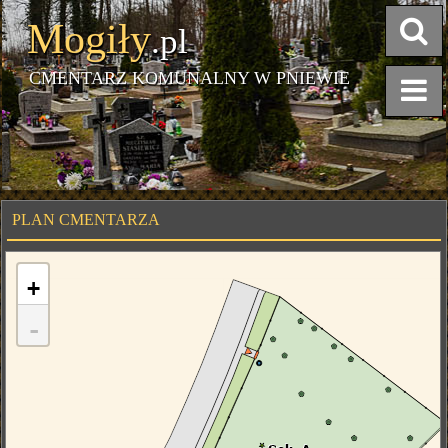
Mogiły
.pl
CMENTARZ KOMUNALNY W PNIEWIE
PLAN CMENTARZA
+
-