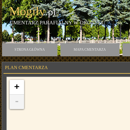
Mogiły
.pl
CMENTARZ PARAFIALNY W OROŃSKU
STRONA GŁÓWNA
MAPA CMENTARZA
PLAN CMENTARZA
+
-