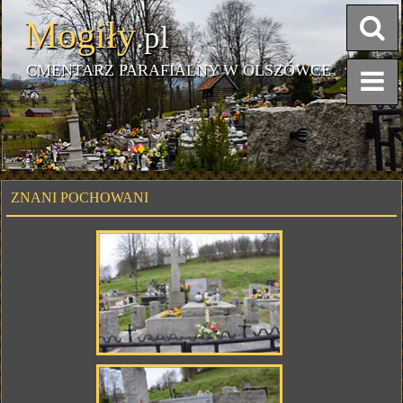
Mogiły
.pl
CMENTARZ PARAFIALNY W OLSZÓWCE
ZNANI POCHOWANI