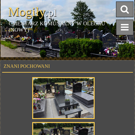
Mogiły
.pl
CMENTARZ KOMUNALNY W OLECKU
(NOWY)
ZNANI POCHOWANI